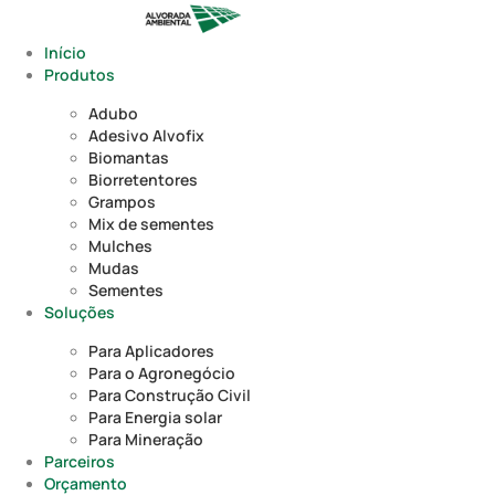
Ir
para
Início
o
Produtos
conteúdo
Adubo
Adesivo Alvofix
Biomantas
Biorretentores
Grampos
Mix de sementes
Mulches
Mudas
Sementes
Soluções
Para Aplicadores
Para o Agronegócio
Para Construção Civil
Para Energia solar
Para Mineração
Parceiros
Orçamento